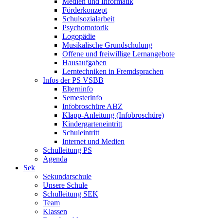
Medien und Informatik
Förderkonzept
Schulsozialarbeit
Psychomotorik
Logopädie
Musikalische Grundschulung
Offene und freiwillige Lernangebote
Hausaufgaben
Lerntechniken in Fremdsprachen
Infos der PS VSBB
Elterninfo
Semesterinfo
Infobroschüre ABZ
Klapp-Anleitung (Infobroschüre)
Kindergarteneintritt
Schuleintritt
Internet und Medien
Schulleitung PS
Agenda
Sek
Sekundarschule
Unsere Schule
Schulleitung SEK
Team
Klassen