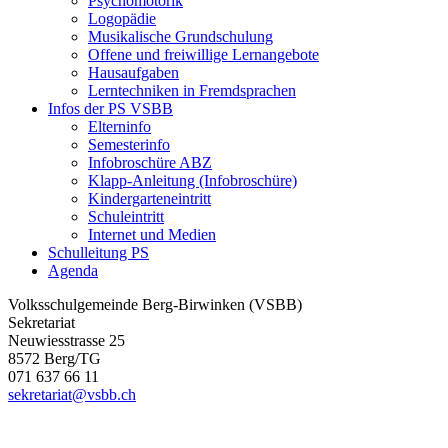
Psychomotorik
Logopädie
Musikalische Grundschulung
Offene und freiwillige Lernangebote
Hausaufgaben
Lerntechniken in Fremdsprachen
Infos der PS VSBB
Elterninfo
Semesterinfo
Infobroschüre ABZ
Klapp-Anleitung (Infobroschüre)
Kindergarteneintritt
Schuleintritt
Internet und Medien
Schulleitung PS
Agenda
Volksschulgemeinde Berg-Birwinken (VSBB)
Sekretariat
Neuwiesstrasse 25
8572 Berg/TG
071 637 66 11
sekretariat@vsbb.ch