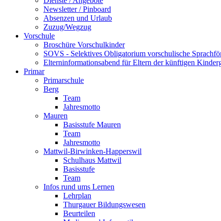
Dienste / Angebote
Newsletter / Pinboard
Absenzen und Urlaub
Zuzug/Wegzug
Vorschule
Broschüre Vorschulkinder
SOVS - Selektives Obligatorium vorschulische Sprachfö
Elterninformationsabend für Eltern der künftigen Kinder
Primar
Primarschule
Berg
Team
Jahresmotto
Mauren
Basisstufe Mauren
Team
Jahresmotto
Mattwil-Birwinken-Happerswil
Schulhaus Mattwil
Basisstufe
Team
Infos rund ums Lernen
Lehrplan
Thurgauer Bildungswesen
Beurteilen