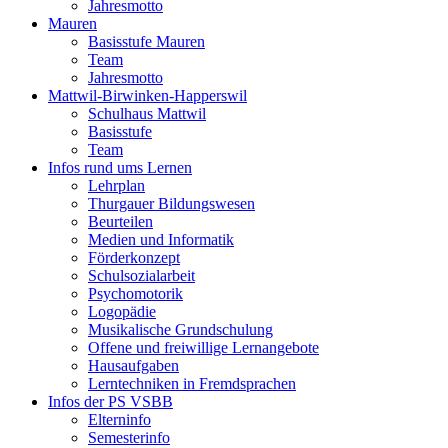
Jahresmotto
Mauren
Basisstufe Mauren
Team
Jahresmotto
Mattwil-Birwinken-Happerswil
Schulhaus Mattwil
Basisstufe
Team
Infos rund ums Lernen
Lehrplan
Thurgauer Bildungswesen
Beurteilen
Medien und Informatik
Förderkonzept
Schulsozialarbeit
Psychomotorik
Logopädie
Musikalische Grundschulung
Offene und freiwillige Lernangebote
Hausaufgaben
Lerntechniken in Fremdsprachen
Infos der PS VSBB
Elterninfo
Semesterinfo