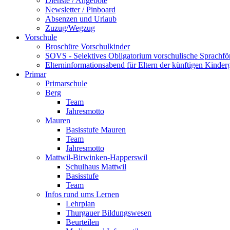
Dienste / Angebote
Newsletter / Pinboard
Absenzen und Urlaub
Zuzug/Wegzug
Vorschule
Broschüre Vorschulkinder
SOVS - Selektives Obligatorium vorschulische Sprachfö
Elterninformationsabend für Eltern der künftigen Kinder
Primar
Primarschule
Berg
Team
Jahresmotto
Mauren
Basisstufe Mauren
Team
Jahresmotto
Mattwil-Birwinken-Happerswil
Schulhaus Mattwil
Basisstufe
Team
Infos rund ums Lernen
Lehrplan
Thurgauer Bildungswesen
Beurteilen