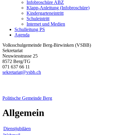
Infobroschüre ABZ
Klapp-Anleitung (Infobroschüre)
Kindergarteneintritt
Schuleintritt
Internet und Medien
Schulleitung PS
Agenda
Volksschulgemeinde Berg-Birwinken (VSBB)
Sekretariat
Neuwiesstrasse 25
8572 Berg/TG
071 637 66 11
sekretariat@vsbb.ch
Politische
Gemeinde Berg
Allgemein
Dienstjubiläen