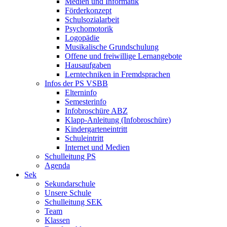
Medien und Informatik
Förderkonzept
Schulsozialarbeit
Psychomotorik
Logopädie
Musikalische Grundschulung
Offene und freiwillige Lernangebote
Hausaufgaben
Lerntechniken in Fremdsprachen
Infos der PS VSBB
Elterninfo
Semesterinfo
Infobroschüre ABZ
Klapp-Anleitung (Infobroschüre)
Kindergarteneintritt
Schuleintritt
Internet und Medien
Schulleitung PS
Agenda
Sek
Sekundarschule
Unsere Schule
Schulleitung SEK
Team
Klassen