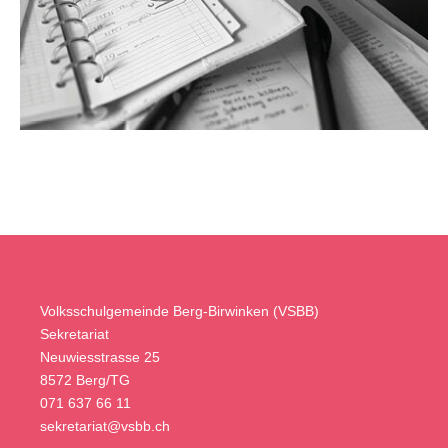
Volksschulgemeinde Berg-Birwinken (VSBB)
Sekretariat
Neuwiesstrasse 25
8572 Berg/TG
071 637 66 11
sekretariat@vsbb.ch