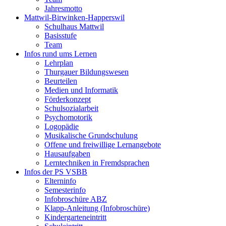
Jahresmotto
Mattwil-Birwinken-Happerswil
Schulhaus Mattwil
Basisstufe
Team
Infos rund ums Lernen
Lehrplan
Thurgauer Bildungswesen
Beurteilen
Medien und Informatik
Förderkonzept
Schulsozialarbeit
Psychomotorik
Logopädie
Musikalische Grundschulung
Offene und freiwillige Lernangebote
Hausaufgaben
Lerntechniken in Fremdsprachen
Infos der PS VSBB
Elterninfo
Semesterinfo
Infobroschüre ABZ
Klapp-Anleitung (Infobroschüre)
Kindergarteneintritt