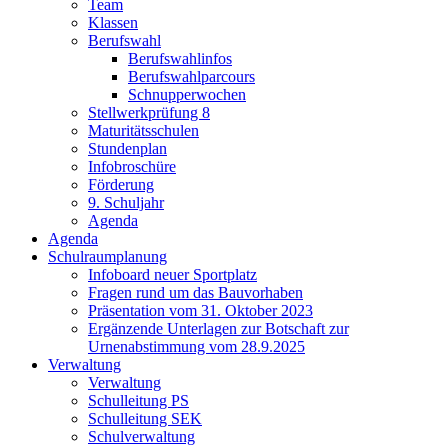
Team
Klassen
Berufswahl
Berufswahlinfos
Berufswahlparcours
Schnupperwochen
Stellwerkprüfung 8
Maturitätsschulen
Stundenplan
Infobroschüre
Förderung
9. Schuljahr
Agenda
Agenda
Schulraumplanung
Infoboard neuer Sportplatz
Fragen rund um das Bauvorhaben
Präsentation vom 31. Oktober 2023
Ergänzende Unterlagen zur Botschaft zur
Urnenabstimmung vom 28.9.2025
Verwaltung
Verwaltung
Schulleitung PS
Schulleitung SEK
Schulverwaltung