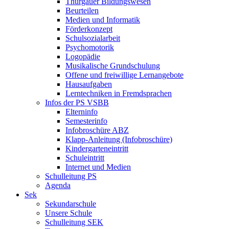
Thurgauer Bildungswesen
Beurteilen
Medien und Informatik
Förderkonzept
Schulsozialarbeit
Psychomotorik
Logopädie
Musikalische Grundschulung
Offene und freiwillige Lernangebote
Hausaufgaben
Lerntechniken in Fremdsprachen
Infos der PS VSBB
Elterninfo
Semesterinfo
Infobroschüre ABZ
Klapp-Anleitung (Infobroschüre)
Kindergarteneintritt
Schuleintritt
Internet und Medien
Schulleitung PS
Agenda
Sek
Sekundarschule
Unsere Schule
Schulleitung SEK