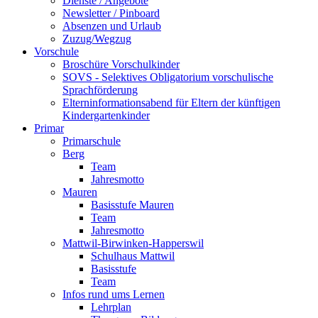
Dienste / Angebote
Newsletter / Pinboard
Absenzen und Urlaub
Zuzug/Wegzug
Vorschule
Broschüre Vorschulkinder
SOVS - Selektives Obligatorium vorschulische
Sprachförderung
Elterninformationsabend für Eltern der künftigen
Kindergartenkinder
Primar
Primarschule
Berg
Team
Jahresmotto
Mauren
Basisstufe Mauren
Team
Jahresmotto
Mattwil-Birwinken-Happerswil
Schulhaus Mattwil
Basisstufe
Team
Infos rund ums Lernen
Lehrplan