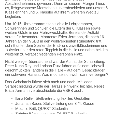
Abschiednehmens gewesen. Denn an diesem Morgen hiess
es, liebgewonnene Menschen zu verabschieden und unsere 6.
Klässlerinnen und 6. Klässler auf ihrem weiteren Weg zu
begleiten.
Um 10:15 Uhr versammelten sich alle Lehrpersonen,
Schülerinnen und Schüler, die Eltern der 6. Klassen sowie
weitere Gäste in der Mehrzweckhalle. Bereits der Auftakt
sorgte für besondere Momente: Erica Jermann, die nach 16
Jahren an der VSBB in den wohlverdienten Ruhestand tritt,
schritt unter dem Spalier der Erst- und Zweitklässlerinnen und
-klässler über den roten Teppich in die Halle und nahm bei den
weiteren zu verabschiedenden Personen Platz.
Nicht weniger überraschend war der Auftritt der Schulleitung.
Peter Kuhn Rey und Larissa Rutz fuhren auf einem liebevoll
geschmückten Tandem in die Halle – auf dem Gepäckträger
ein schwerer Harass. Was mochte sich wohl darin verbergen?
Das Geheimnis lüftete sich nach und nach. Mit jeder
Verabschiedung wurde der Harass ein wenig leichter. Nebst
Erica Jermann verabschiedete die VSBB auch:
Ilaria Reller, Stellvertretung Textiles Gestalten
Jonathan Bauer, Stellvertretung der 3./4. Klasse
Melanie Britt, QUEST-Studentin
Sabrina Weissenbacher, QUEST-Studentin