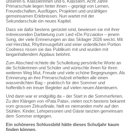
unseren 6. Klässlerinnen und 6. Klässlern. Acht Jahre
Primarschule liegen hinter ihnen – geprägt von Lernen,
Freundschaften, Ausflügen, Projekten und unzähligen
gemeinsamen Erlebnissen. Nun wartet mit der
Sekundarschule ein neues Kapitel.
Dass sie dafür bestens gerüstet sind, bewiesen sie mit ihrer
mitreissenden Darbietung zum Lied «De Pizzaiolo» – jenem
Song, der viele Erinnerungen an das Skilager 2026 weckt. Mit
viel Herzblut, Rhythmusgefühl und einer ordentlichen Portion
Coolness rissen sie das Publikum mit und wurden mit
langanhaltendem Applaus belohnt.
Zum Abschied richtete die Schulleitung persönliche Worte an
die Schülerinnen und Schüler und wünschte ihnen für ihren
weiteren Weg Mut, Freude und viele schöne Begegnungen. Als
Erinnerung an ihre Primarschulzeit erhielten alle einen
wasserdichten Bag – praktisch für den Sommer und
hoffentlich ein treuer Begleiter auf vielen neuen Abenteuern.
Und dann war er endgültig da – der Start in die Sommerferien.
Zu den Klängen von «Pata Pata», vielen noch bestens bekannt
vom grossen Zirkusfinale, hielt es niemanden mehr auf den
Stühlen. Kinder, Lehrpersonen und Gäste tanzten gemeinsam
dem Sommer entgegen.
Ein schöneres Schlussbild hätte dieses Schuljahr kaum
finden können.