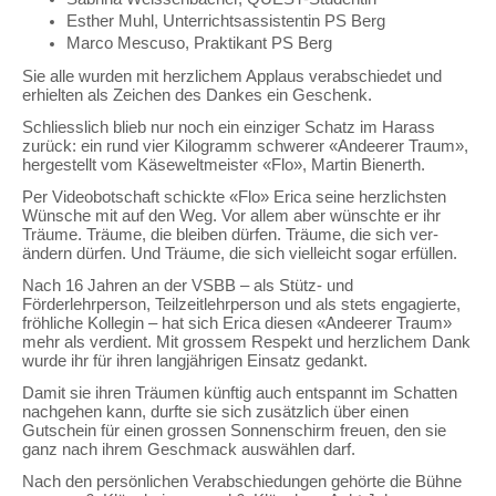
Esther Muhl, Unterrichtsassistentin PS Berg
Marco Mescuso, Praktikant PS Berg
Sie alle wurden mit herzlichem Applaus verabschiedet und
erhielten als Zeichen des Dankes ein Geschenk.
Schliesslich blieb nur noch ein einziger Schatz im Harass
zurück: ein rund vier Kilogramm schwerer «Andeerer Traum»,
hergestellt vom Käseweltmeister «Flo», Martin Bienerth.
Per Videobotschaft schickte «Flo» Erica seine herzlichsten
Wünsche mit auf den Weg. Vor allem aber wünschte er ihr
Träume. Träume, die bleiben dürfen. Träume, die sich ver-
ändern dürfen. Und Träume, die sich vielleicht sogar erfüllen.
Nach 16 Jahren an der VSBB – als Stütz- und
Förderlehrperson, Teilzeitlehrperson und als stets engagierte,
fröhliche Kollegin – hat sich Erica diesen «Andeerer Traum»
mehr als verdient. Mit grossem Respekt und herzlichem Dank
wurde ihr für ihren langjährigen Einsatz gedankt.
Damit sie ihren Träumen künftig auch entspannt im Schatten
nachgehen kann, durfte sie sich zusätzlich über einen
Gutschein für einen grossen Sonnenschirm freuen, den sie
ganz nach ihrem Geschmack auswählen darf.
Nach den persönlichen Verabschiedungen gehörte die Bühne